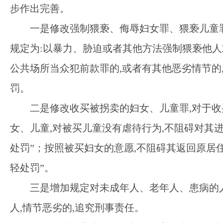
步作出完善。
一是修改强制猥亵、侮辱妇女罪、猥亵儿童
规定为:以暴力、胁迫或者其他方法强制猥亵他人
公共场所当众犯前款罪的,或者有其他恶劣情节的
罚。
二是修改收买被拐卖的妇女、儿童罪
,对于
女、儿童,对被买儿童没有虐待行为,不阻碍对其进
处罚”；按照被买妇女的意愿,不阻碍其返回原居住
轻处罚”。
三是增加规定对未成年人、老年人、患病的
人
,情节恶劣的,追究刑事责任。